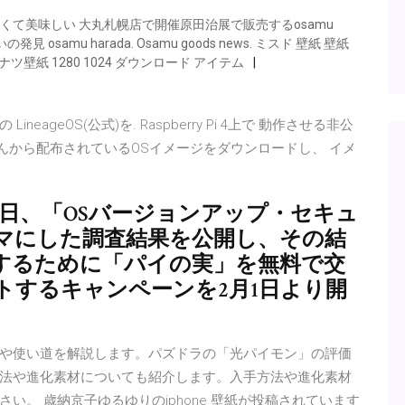
くて美味しい 大丸札幌店で開催原田治展で販売するosamu
発見 osamu harada. Osamu goods news. ミスド 壁紙 壁紙
壁紙 1280 1024 ダウンロード アイテム
LineageOS(公式)を. Raspberry Pi 4上で 動作させる非公
omさんから配布されているOSイメージをダウンロードし、 イメ
モは29日、「OSバージョンアップ・セキュ
マにした調査結果を公開し、その結
するために「パイの実」を無料で交
トするキャンペーンを2月1日より開
や使い道を解説します。パズドラの「光パイモン」の評価
法や進化素材についても紹介します。入手方法や進化素材
。 歳納京子ゆるゆりのiphone 壁紙が投稿されています