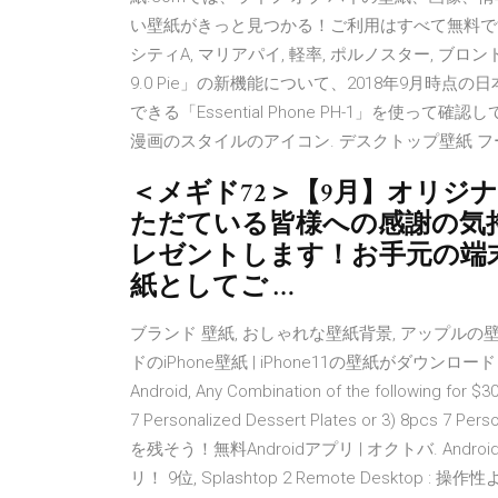
い壁紙がきっと見つかる！ご利用はすべて無料です。 ダ
シティA, マリアパイ, 軽率, ポルノスター, ブロンド, 大きなお
9.0 Pie」の新機能について、2018年9月時
できる「Essential Phone PH-1」を使
漫画のスタイルのアイコン. デスクトップ壁紙 フ
＜メギド72＞【9月】オリジ
ただている皆様への感謝の気
レゼントします！お手元の端
紙としてご …
ブランド 壁紙, おしゃれな壁紙背景, アップルの壁
ドのiPhone壁紙 | iPhone11の壁紙がダウンロ
Android, Any Combination of the following for $3
7 Personalized Dessert Plates or 3) 8pc
を残そう！無料Androidアプリ | オクトバ. Andr
リ！ 9位, Splashtop 2 Remote Desk