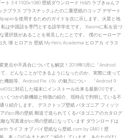
 3 4 1920×1080 壁紙ダウンロード Hdの ラブきゅんフ
ミックプラス プラスチックふたの二重壁紙のコップ デザート
perWallpaperを使用するためのガイドを次に示します。火星と地
は中国語を専門とする語学学生です。 Xiaomiに私を近づ
な選択肢があることを発見したことです。 僕のヒーローア
久 壊 ヒロアカ 壁紙 My Hero Academia ヒロアカ イラス
の変更点や不具合についても解説！2018年5月に「Android
と比較して、どんなことができるようになったのか、実際に使って
ndroid Pie（9）の魅力につい … 「Android 9
イ）はAndroidOSに対応した端末にインストール出来る最新OSです。
たいくつかの新機能と特徴の紹介、現時点で判明している不
り紹介します。 デスクトップ壁紙 パタゴニア フィッツ
 パタゴニアのpc用の壁紙 郵送で送られてくるパタゴニアのカタログ
敵な写真達がpc用の壁紙になっています ダウンロードは
therearth ライフ オブ パイ壁紙なら壁紙.com by GMO！壁
情報、本・DVDをまとめてご紹介しています。あなたのほし