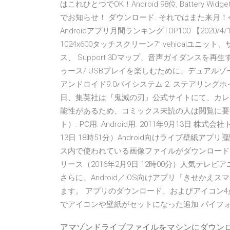
はこれひとつでOK！Android 98位, Batter
でお知らせ！ ダウンロード. それではまた来月
Androidアプリ月間ランキングTOP100 【2020/4/1
1024x600タッチスクリーン7” vehicalユニ
ス、 Support 3Dマップ、音声ガイダンス
ゥース/ USBプレイを楽しむために、デュアル
アンドロイド9.0パイシステム 2. ステアリングホイ
日、集英社は『鬼滅の刃』公式サイトにて、カレ
能性があるため、コミックス未読の人は閲覧に要
ト）. PC用. Android用. 2011年9月13
13日 18時51分）Android向けライブ壁紙アプリ[
ス内で使われている画像ファイルがダウンロードでき
リース（2016年2月9日 12時00分）人気テレビ
さらに、Android／iOS向けアプリ「きせか
ます。 アプリのダウンロード、およびアイコン
でアイコンや壁紙がセットになった追加 パイフォ
アマゾンドライブファイルをマシンにダウン