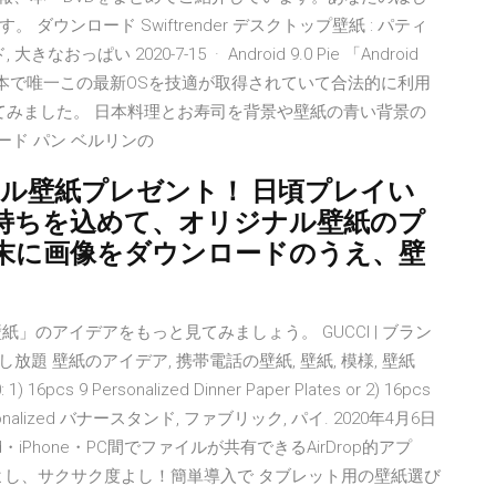
ウンロード Swiftrender デスクトップ壁紙 : パティ
っぱい 2020-7-15 · Android 9.0 Pie 「Android
点の日本で唯一この最新OSを技適が取得されていて合法的に利用
って確認してみました。 日本料理とお寿司を背景や壁紙の青い背景の
ード パン ベルリンの
ナル壁紙プレゼント！ 日頃プレイい
持ちを込めて、オリジナル壁紙のプ
末に画像をダウンロードのうえ、壁
紙」のアイデアをもっと見てみましょう。 GUCCI | ブラン
ードし放題 壁紙のアイデア, 携帯電話の壁紙, 壁紙, 模様, 壁紙
0: 1) 16pcs 9 Personalized Dinner Paper Plates or 2) 16pcs
s 7 Personalized バナースタンド, ファブリック, パイ. 2020年4月6日
oid・iPhone・PC間でファイルが共有できるAirDrop的アプ
top : 操作性よし、サクサク度よし！簡単導入で タブレット用の壁紙選び