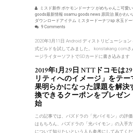
ミスド新作 ポケモンドーナツ がめちゃんこ可愛い
goods最新情報 osamu goods news 原田治 展かわいいの
ダウンロードアイテム ミスタードーナツsp 水玉ドーナツ
9 Comments
2020年3月11日 Android ディストリビューション の 
式ビルドを試してみました。 konstakang.c
ージライターソフトでSDカードに書き込みます
2019年1月29日 NTTドコ
リティへのイメージ」をテー
果明らかになった課題を解決
換できるクーポンをプレゼン
始
この記事では、パズドラの「光パイモン」の評価
はもちろん、パズドラの「光パイモン」の入手方
について知りたいという人も参考にしてみてください