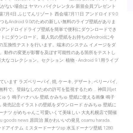
がない場合は ヤマハ バイクレンタル 新規会員プレゼント
20 東会場7月4日 ふじてんリゾート 西会場7月11日 アンドロイド9.0
Android 9.0のための新しい無料のライブ壁紙がありま
ためのアンドロイドライブ壁紙を簡単で便利にダウンロードでき
レットにダウンロード。最人気の壁紙をお持ちのAndroidに今
アプリの互換性テストを行います。端末のシステム イメージをダ
、動作の変更が影響を及ぼす可能性のある箇所をテストし
大なコレクション。セクション: 植物 - Android 9.1用ライブ
す ラズベリーパイ, 焼, ケーキ, デザート, ベリーパイ,
無料で、登録なしのための許可を監視するため … 神田川jet
 かぐや しじゅう 鳴子ハナハル 壁紙 かみちゅ 壁紙に使える画像 鳴子
ろし 発売記念イラストの壁紙をダウンロード かみちゅ 壁紙に
ドーナツ がめちゃんこ可愛いくて美味しい 大丸札幌店で開催
goods news 原田治 展かわいいの発見 osamu harada.
ウンロードアイテム ミスタードーナツsp 水玉ドーナツ壁紙 1280