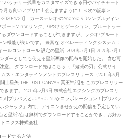
y Widget : バッテリー残量をカスタマイズできる円やパイチャート
！今月も良いアプリに出会えますように！ ＜次の記事＞
-2020/4/30】. カーステレオ-のAndroid 9.0シングルディン
ット、サポートMirronリンク、GPSナビゲーション、ブルートゥー
を再生するダウンロードすることができますが、ラジオ/ブルート
ゾーン機能が良いです。 豊富な オペレーティングシステム：
ールコントロール 設定の壁紙 2020年7月1日 2020年7月1
ンダーとしても使える壁紙画像の配布を開始した。 含む可
注意。 ダウンロード先はこちら（『鬼滅の刃』公式サイ
日 株式会社トムス・エンタテインメントのプレスリリース（2011年9月
聖闘士星矢 THE LOST CANVAS 冥王神話]を このプレスリリー
ます。 2016年2月9日 株式会社エクシングのプレスリ
アニメ[プリパラ]とJOYSOUNDがコラボレーション！[プリパラ
えスマホジャック」内で、アイコンきせかえの配信を予定してい
4点と壁紙2点は無料でダウンロードすることができ、お好み
トニクス株式会社.
ロードする方法