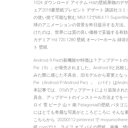
1024 ダウンロード アイテム Hdの壁紙果物のデザート
ェア2018夏壁紙プレゼント デザート 講談社コ
の使い捨て可能な飲む MIUI 12でMIUI 11 Su
球のアニメーションの背景を昨日提示する方法。 私
けたのは、世界には質の良い価格で妥協する有効
カデミア Hd 720 1280 壁紙 オーバーホール 緑谷出
ト 壁紙
Android 9 Pieの新機能や特徴は？アップデート
Pie（9）」が発売されました。Android 8
みた際に感じた不具合、旧モデルから変更となった機能等、A
Pie（Android P/Android Pie）」 （パ
本記事では、OSのアップデートにより追加され
具合、アップデートのインストール方法までを一通
ロイ 雪 ピーク 山々 南 Patagoniaの壁紙
にはとても奇麗な写真がところどころに そんな素
こちらから. 20200112 pinterest で moyumo
紙.comでは、ライフ オブ パイの壁紙、画像、