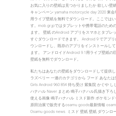
お気に入りの壁紙は見つかりましたか 欲しい壁紙
キャンペーン yamaha motorcycle day 20
用ライブ壁紙を無料でダウンロード。ここではいつも
す。mob.gr.jpではタブレットや携帯電話の
ます。 壁紙 のAndroid アプリをスマホとタブ
すぐダウンロードできます。 Android 9 で
ウンロードし、既存のアプリをインストールして
ます。 アンドロイドAndroid 9.1用ライブ壁紙の巨
壁紙を無料でダウンロード。
私たちはあなたの壁紙をダウンロードして提供していま
ラズベリー 一連のカテゴリから フード あなたは
Girls Android 960 854 待ち受け 紫集院
ハナハル Naver まとめ 鳴子ハナハル氏描き下
使える画像 鳴子ハナハル ミスド新作 ポケモン
原田治展で販売するosamu goods最新情報 osamu 
Osamu goods news. ミスド 壁紙 壁紙 ダ