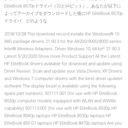
EliteBook 8570pドライバ（32と64ビット）。あなたが以下に
よってアーカイブをダウンロードした後にHP EliteBook 8570p
ドライバ、どのような
2018/10/28 This download record installs the Windows® 10
WiFi package drivers 21.90.3 for the AX200/9000/8000 series
Intel® Wireless Adapters. Driver Windows 10, 64-bit* 21.90.3
Latest 5/20/2020 Show more Product Support All the Latest
HP EliteBook drivers available for download and update using
Driver Reviver. Scan and update your Vista Drivers, XP Drivers
and Windows 7 computer drivers with the best driver updater
software The display bezel is available using the following
spare part numbers: 501111-001 (for use with HP EliteBook
8530p computer models equipped with WLAN and WWAN
capability) 501112-001 (for use with HP EliteBook 8530p HP
EliteBook 8540p laptops HP EliteBook 8530p laptops HP
EliteBook 850 G1 laptops HP EliteBook 8470p laptops Are you