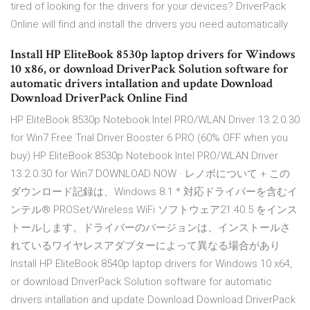
tired of looking for the drivers for your devices? DriverPack
Online will find and install the drivers you need automatically
Install HP EliteBook 8530p laptop drivers for Windows
10 x86, or download DriverPack Solution software for
automatic drivers intallation and update Download
Download DriverPack Online Find
HP EliteBook 8530p Notebook Intel PRO/WLAN Driver 13.2.0.30
for Win7 Free Trial Driver Booster 6 PRO (60% OFF when you
buy) HP EliteBook 8530p Notebook Intel PRO/WLAN Driver
13.2.0.30 for Win7 DOWNLOAD NOW · レノボについて + この
ダウンロード記録は、Windows 8.1 * 対応ドライバーを含むイ
ンテル® PROSet/Wireless WiFi ソフトウェア21.40.5 をインス
トールします。ドライバーのバージョンは、インストールさ
れているワイヤレスアダプターによって異なる場合があり
Install HP EliteBook 8540p laptop drivers for Windows 10 x64,
or download DriverPack Solution software for automatic
drivers intallation and update Download Download DriverPack